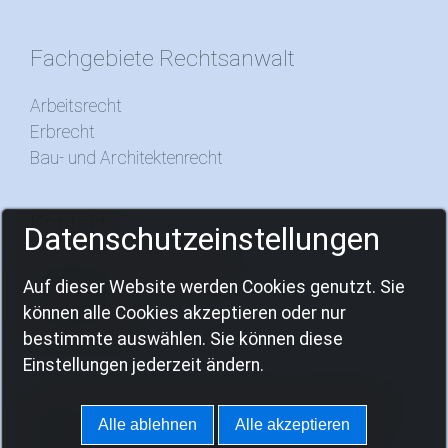
Fachgebiete Rechtsanwalt
Arbeitsrecht
Erbrecht
Bau- und Architektenrecht
Kontakt
Datenschutzeinstellungen
Download von Formularen
Auf dieser Website werden Cookies genutzt. Sie
Impressum
können alle Cookies akzeptieren oder nur
Datenschutz
bestimmte auswählen. Sie können diese
Einstellungen jederzeit ändern.
© 2021 | Rechtsanwalt und Notar Jan Thomas
Alle ablehnen
Alle akzeptieren
Ockershausen | c/o Rechtsanwaltssozietät