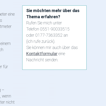
Sie möchten mehr über das
eter eine
Thema erfahren?
as
Rufen Sie mich unter
atmeter
Telefon 0551-90033515
oder 0177-7363352 an
(ich rufe zurück).
n einem
Sie können mir auch über das
ch
Kontaktformular
eine
Nachricht senden.
r für
g –
n, wenn
ter nicht