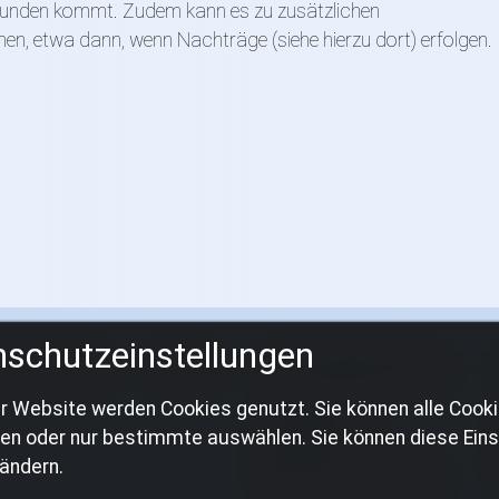
 Stunden kommt. Zudem kann es zu zusätzlichen
 etwa dann, wenn Nachträge (siehe hierzu dort) erfolgen.
schutzeinstellungen
htsanwalt
Notar
Fachgebiete Rechtsanwalt
r Website werden Cookies genutzt. Sie können alle Cook
Arbeitsrecht
en oder nur bestimmte auswählen. Sie können diese Eins
Erbrecht
 ändern.
Bau- und Architektenrecht