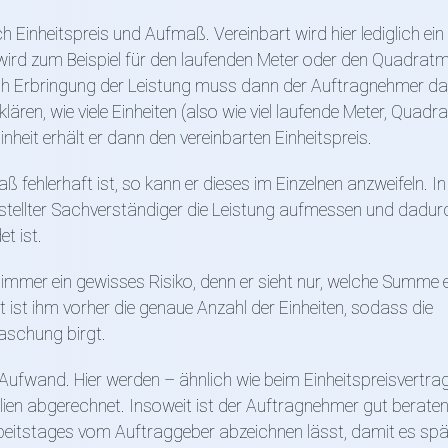
Einheitspreis und Aufmaß. Vereinbart wird hier lediglich ein
o wird zum Beispiel für den laufenden Meter oder den Quadratm
h Erbringung der Leistung muss dann der Auftragnehmer d
ären, wie viele Einheiten (also wie viel laufende Meter, Quadr
inheit erhält er dann den vereinbarten Einheitspreis.
 fehlerhaft ist, so kann er dieses im Einzelnen anzweifeln. I
estellter Sachverständiger die Leistung aufmessen und dadur
t ist.
 immer ein gewisses Risiko, denn er sieht nur, welche Summe e
nt ist ihm vorher die genaue Anzahl der Einheiten, sodass die
aschung birgt.
Aufwand. Hier werden – ähnlich wie beim Einheitspreisvertra
alien abgerechnet. Insoweit ist der Auftragnehmer gut berate
Arbeitstages vom Auftraggeber abzeichnen lässt, damit es spä