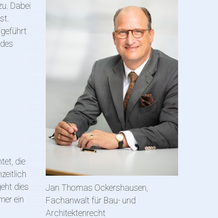
zu. Dabei
st.
fgeführt
 des
tet, die
zeitlich
eht dies
Jan Thomas Ockershausen,
mer ein
Fachanwalt für Bau- und
Architektenrecht