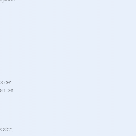
t
us der
gen den
 sich,