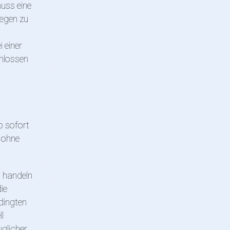
muss eine
egen zu
 einer
chlossen
b sofort
 ohne
t handeln
ie
dingten
l
uglicher