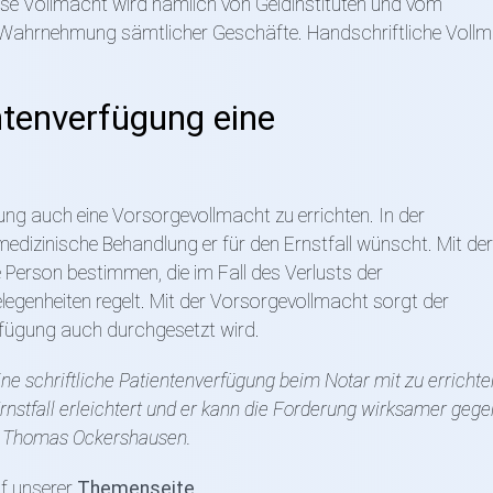
iese Vollmacht wird nämlich von Geldinstituten und vom
Wahrnehmung sämtlicher Geschäfte. Handschriftliche Voll
ntenverfügung eine
gung auch eine Vorsorgevollmacht zu errichten. In der
medizinische Behandlung er für den Ernstfall wünscht. Mit der
Person bestimmen, die im Fall des Verlusts der
legenheiten regelt. Mit der Vorsorgevollmacht sorgt der
rfügung auch durchgesetzt wird.
ine schriftliche Patientenverfügung beim Notar mit zu erricht
nstfall erleichtert und er kann die Forderung wirksamer geg
an Thomas Ockershausen.
f unserer
Themenseite
.