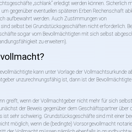
echtsgeschäfte „schlank“ erledigt werden können. Sicherlich 
 um gegenüber eventuellen späteren Erben Rechenschaft abl
einlich aufbewahrt werden. Auch Zustimmungen von
nd selbst bei Grundstücksgeschäften nicht erforderlich. Bei
eschäfte sogar vom Bevollmächtigten mit sich selbst abges
andlungsfähigkeit zu erweitern).
evollmacht?
r Bevollmächtigte kann unter Vorlage der Vollmachtsurkunde a
eber unzurechnungsfähig ist, dann ist der Bevollmächtigte
nn greift, wenn der Vollmachtgeber nicht mehr für sich selbs
 zunächst der Beweis gegenüber dem Geschäftspartner über d
s ist sehr schwierig. Grundstücksgeschäfte sind mit einer be
icht möglich, wenn die (bedingte) Vorsorgevollmacht notariel
tritt der Vollmacht müssen nämlich ebenfalls in grundbuchta