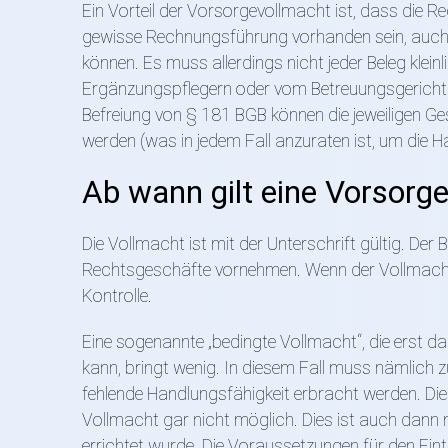
Ein Vorteil der Vorsorgevollmacht ist, dass die R
gewisse Rechnungsführung vorhanden sein, auch
können. Es muss allerdings nicht jeder Beleg kl
Ergänzungspflegern oder vom Betreuungsgericht si
Befreiung von § 181 BGB können die jeweiligen G
werden (was in jedem Fall anzuraten ist, um die H
Ab wann gilt eine Vorsorg
Die Vollmacht ist mit der Unterschrift gültig. De
Rechtsgeschäfte vornehmen. Wenn der Vollmachtg
Kontrolle.
Eine sogenannte „bedingte Vollmacht“, die erst da
kann, bringt wenig. In diesem Fall muss nämlich
fehlende Handlungsfähigkeit erbracht werden. Die
Vollmacht gar nicht möglich. Dies ist auch dann n
errichtet wurde. Die Voraussetzungen für den Ein