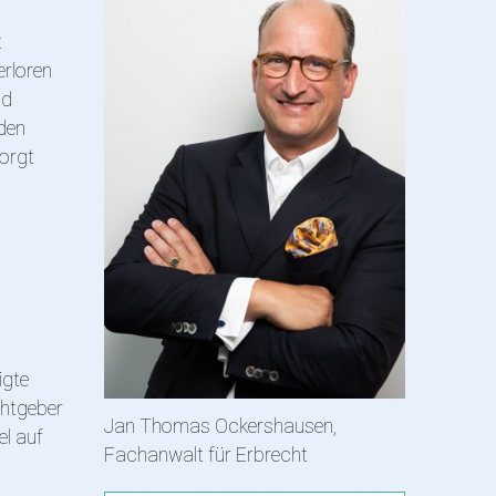
t
erloren
nd
den
sorgt
igte
chtgeber
Jan Thomas Ockershausen,
el auf
Fachanwalt für Erbrecht