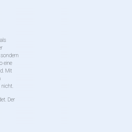
als
er
, sondern
o eine
d. Mit
n
 nicht.
et. Der