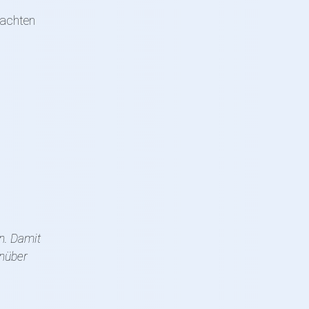
machten
en. Damit
enüber