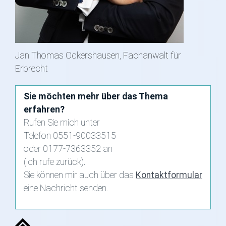
Jan Thomas Ockershausen, Fachanwalt für
Erbrecht
Sie möchten mehr über das Thema
erfahren?
Rufen Sie mich unter
Telefon 0551-90033515
oder 0177-7363352 an
(ich rufe zurück).
Sie können mir auch über das
Kontaktformular
eine Nachricht senden.