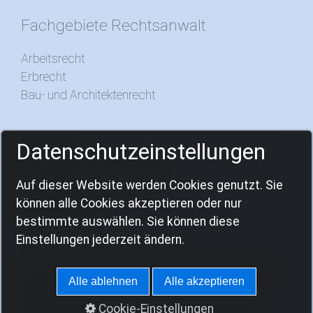
Fachgebiete Rechtsanwalt
Arbeitsrecht
Erbrecht
Bau- und Architektenrecht
Kontakt
Datenschutzeinstellungen
Download von Formularen
Auf dieser Website werden Cookies genutzt. Sie
Impressum
können alle Cookies akzeptieren oder nur
Datenschutz
bestimmte auswählen. Sie können diese
Einstellungen jederzeit ändern.
© 2021 | Rechtsanwalt und Notar Jan Thomas
Alle ablehnen
Alle akzeptieren
Ockershausen | c/o Rechtsanwaltssozietät
Kleinjohann | Götzenbreite 4 | 37124 Göttingen-
Cookie-Einstellungen